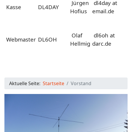
Jürgen
dl4day at
Kasse
DL4DAY
Hofius
email.de
Olaf
dl6oh at
Webmaster
DL6OH
Hellmig
darc.de
Aktuelle Seite:
Startseite
Vorstand