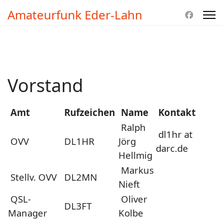
Amateurfunk Eder-Lahn
Vorstand
Amt
Rufzeichen
Name
Kontakt
Ralph
dl1hr at
OVV
DL1HR
Jörg
darc.de
Hellmig
Markus
Stellv. OVV
DL2MN
Nieft
QSL-
Oliver
DL3FT
Manager
Kolbe